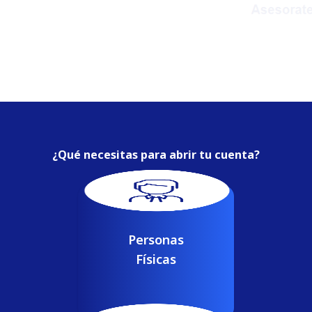
¿Qué necesitas para abrir tu cuenta?
Documento de Identidad.
Verificación de domicilio.
Justificación de ingresos y patrimonio.
En caso de contar con apoderado,
Personas
documento de identidad de éste, así como
copia del poder otorgado ante Escribano
Público.
Físicas
Abrir cuenta