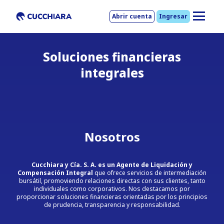
Abrir cuenta
Ingresar
Nosotros
Soluciones financieras
Servicios
integrales
Fondos
Research
Nosotros
Opere online
Cucchiara y Cía. S. A. es un Agente de Liquidación y
Compensación Integral
que ofrece servicios de intermediación
Change to English
bursátil, promoviendo relaciones directas con sus clientes, tanto
individuales como corporativos. Nos destacamos por
proporcionar soluciones financieras orientadas por los principios
de prudencia, transparencia y responsabilidad.